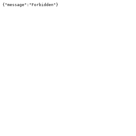
{"message":"Forbidden"}