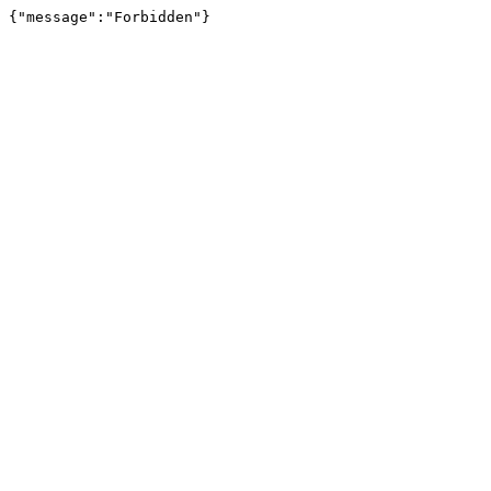
{"message":"Forbidden"}