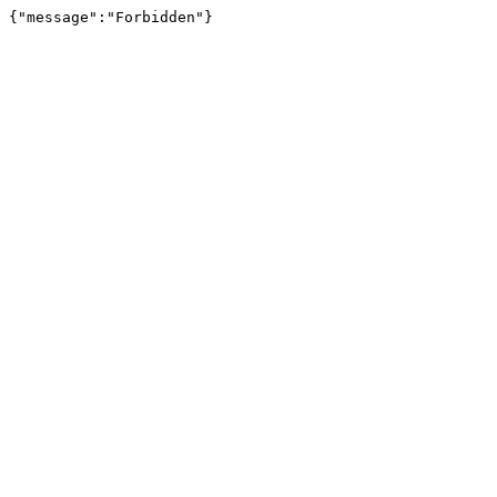
{"message":"Forbidden"}