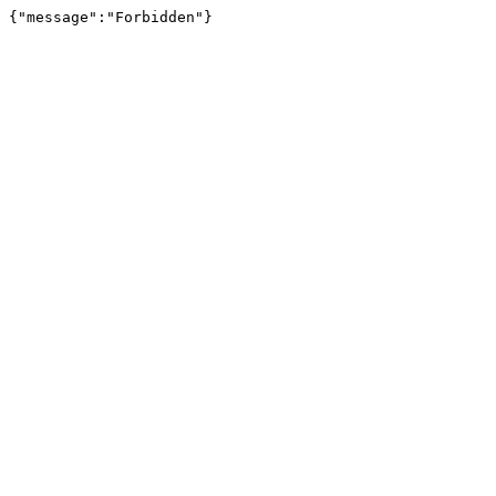
{"message":"Forbidden"}