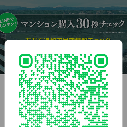
ドーミー ザ・テラス昭島