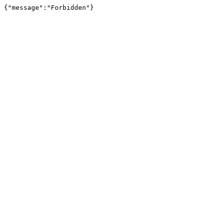
{"message":"Forbidden"}