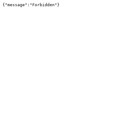
{"message":"Forbidden"}