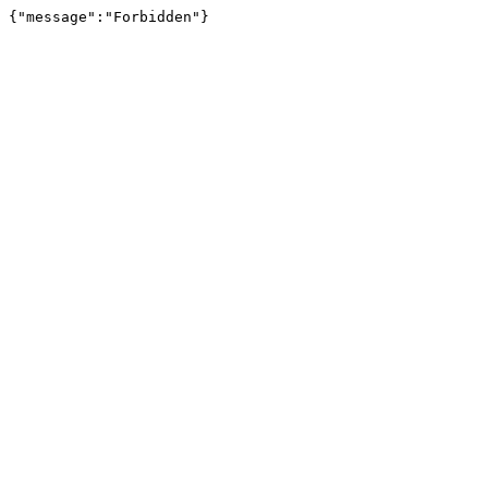
{"message":"Forbidden"}