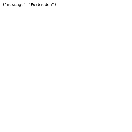
{"message":"Forbidden"}