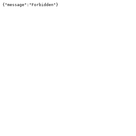
{"message":"Forbidden"}