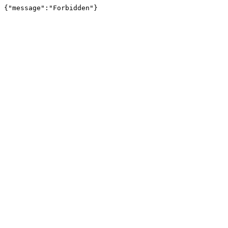
{"message":"Forbidden"}