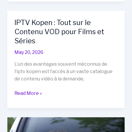
België
:
Les
IPTV Kopen : Tout sur le
Meilleurs
Contenu VOD pour Films et
Fournisseurs
en
Séries
2024
May 20, 2026
L’un des avantages souvent méconnus de
l‘iptv kopen est l’accès à un vaste catalogue
de contenu vidéo à la demande,
IPTV
Read More »
Kopen
:
Tout
sur
le