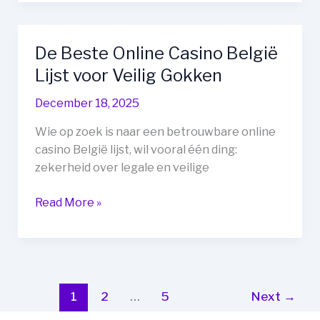
België
Lijst:
Jouw
De Beste Online Casino België
Complete
Lijst voor Veilig Gokken
Overzicht
December 18, 2025
Wie op zoek is naar een betrouwbare online
casino België lijst, wil vooral één ding:
zekerheid over legale en veilige
De
Read More »
Beste
Online
Casino
België
Lijst
1
2
…
5
Next
→
voor