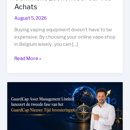
Achats
August 5, 2026
Buying vaping equipment doesn’t have to be
expensive. By choosing your online vape shop
in Belgium wisely , you can […]
Vape
Read More »
Shop
Online
Belgique
:
Comment
Économiser
sur
vos
Achats