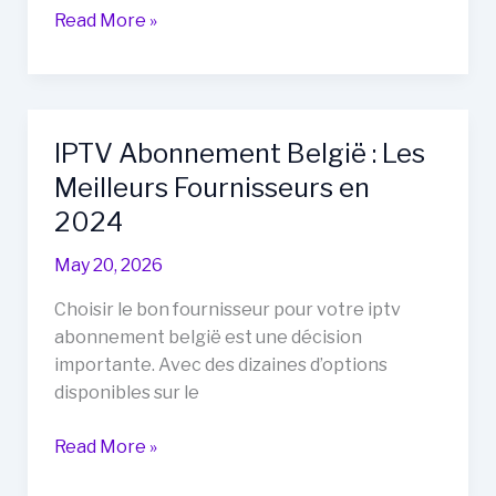
IPTV
Read More »
Belgie
:
Le
Guide
IPTV Abonnement België : Les
Complet
Meilleurs Fournisseurs en
pour
les
2024
Débutants
May 20, 2026
Choisir le bon fournisseur pour votre iptv
abonnement belgië est une décision
importante. Avec des dizaines d’options
disponibles sur le
IPTV
Read More »
Abonnement