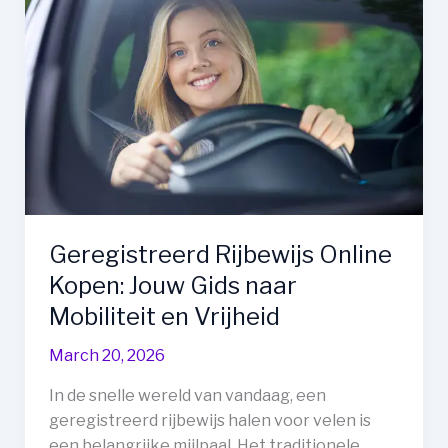
Contenu
VOD
pour
Films
et
Séries
Geregistreerd Rijbewijs Online
Kopen: Jouw Gids naar
Mobiliteit en Vrijheid
March 20, 2026
In de snelle wereld van vandaag, een
geregistreerd rijbewijs halen voor velen is
een belangrijke mijlpaal. Het traditionele