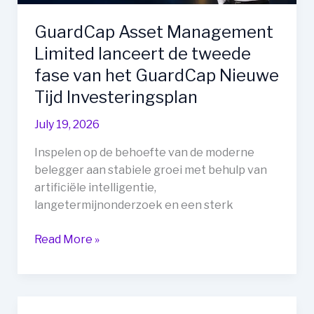
GuardCap Asset Management
Limited lanceert de tweede
fase van het GuardCap Nieuwe
Tijd Investeringsplan
July 19, 2026
Inspelen op de behoefte van de moderne
belegger aan stabiele groei met behulp van
artificiële intelligentie,
langetermijnonderzoek en een sterk
GuardCap
Read More »
Asset
Management
Limited
lanceert