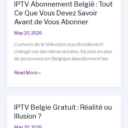
IPTV Abonnement België : Tout
de
Ce Que Vous Devez Savoir
tweede
fase
Avant de Vous Abonner
van
May 20, 2026
het
GuardCap
L’univers de la télévision a profondément
Nieuwe
changé ces dernières années. De plus en plus
Tijd
de personnes en Belgique abandonnent les
Investeringsplan
IPTV
Read More »
Abonnement
België
:
Tout
IPTV Belgie Gratuit : Réalité ou
Ce
Illusion ?
Que
Vous
May 20, 2026