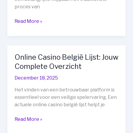
proces van
Geregistreerd
Read More »
Rijbewijs
Online
Kopen:
Jouw
Online Casino België Lijst: Jouw
Gids
Complete Overzicht
naar
Mobiliteit
December 18, 2025
en
Vrijheid
Het vinden van een betrouwbaar platform is
essentieel voor een veilige spelervaring. Een
actuele online casino belgië lijst helpt je
Online
Read More »
Casino