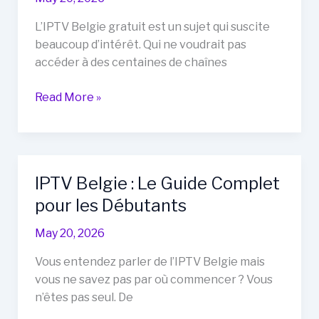
Devez
Savoir
L’IPTV Belgie gratuit est un sujet qui suscite
Avant
beaucoup d’intérêt. Qui ne voudrait pas
de
accéder à des centaines de chaînes
Vous
Abonner
IPTV
Read More »
Belgie
Gratuit
:
Réalité
IPTV Belgie : Le Guide Complet
ou
pour les Débutants
Illusion
?
May 20, 2026
Vous entendez parler de l’IPTV Belgie mais
vous ne savez pas par où commencer ? Vous
n’êtes pas seul. De