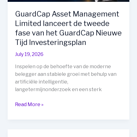
GuardCap Asset Management
Limited lanceert de tweede
fase van het GuardCap Nieuwe
Tijd Investeringsplan
July 19, 2026
Inspelen op de behoefte van de moderne
belegger aan stabiele groei met behulp van
artificiële intelligentie,
langetermijnonderzoek en een sterk
GuardCap
Read More »
Asset
Management
Limited
lanceert