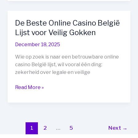
België
Lijst:
Jouw
De Beste Online Casino België
Complete
Lijst voor Veilig Gokken
Overzicht
December 18, 2025
Wie op zoek is naar een betrouwbare online
casino België lijst, wil vooral één ding:
zekerheid over legale en veilige
De
Read More »
Beste
Online
Casino
België
Lijst
1
2
…
5
Next
→
voor