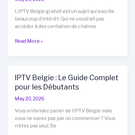
Devez
Savoir
L’IPTV Belgie gratuit est un sujet qui suscite
Avant
beaucoup d’intérêt. Qui ne voudrait pas
de
accéder à des centaines de chaînes
Vous
Abonner
IPTV
Read More »
Belgie
Gratuit
:
Réalité
IPTV Belgie : Le Guide Complet
ou
pour les Débutants
Illusion
?
May 20, 2026
Vous entendez parler de l’IPTV Belgie mais
vous ne savez pas par où commencer ? Vous
n’êtes pas seul. De