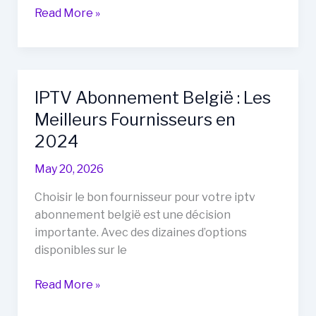
IPTV
Read More »
Belgie
:
Le
Guide
IPTV Abonnement België : Les
Complet
Meilleurs Fournisseurs en
pour
les
2024
Débutants
May 20, 2026
Choisir le bon fournisseur pour votre iptv
abonnement belgië est une décision
importante. Avec des dizaines d’options
disponibles sur le
IPTV
Read More »
Abonnement