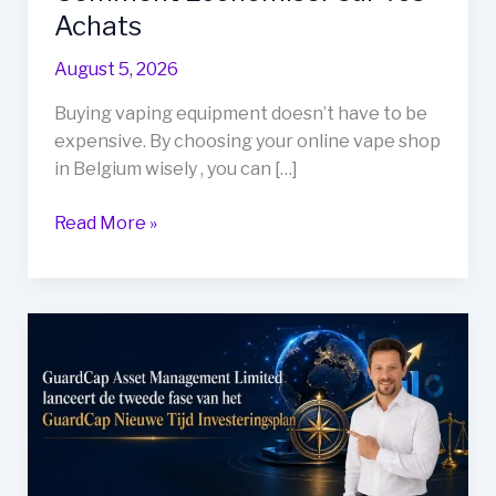
Achats
August 5, 2026
Buying vaping equipment doesn’t have to be
expensive. By choosing your online vape shop
in Belgium wisely , you can […]
Vape
Read More »
Shop
Online
Belgique
:
Comment
Économiser
sur
vos
Achats