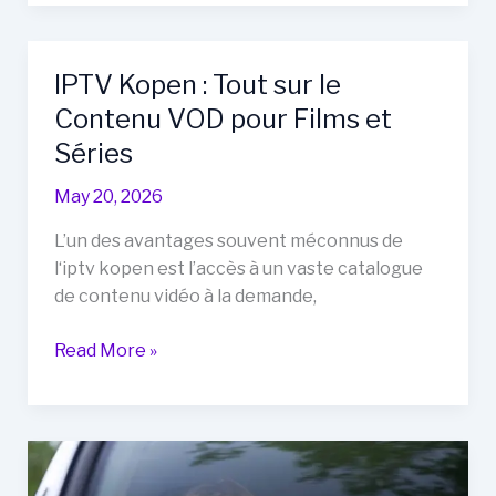
België
:
Les
IPTV Kopen : Tout sur le
Meilleurs
Contenu VOD pour Films et
Fournisseurs
en
Séries
2024
May 20, 2026
L’un des avantages souvent méconnus de
l‘iptv kopen est l’accès à un vaste catalogue
de contenu vidéo à la demande,
IPTV
Read More »
Kopen
:
Tout
sur
le