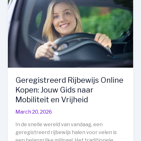
Contenu
VOD
pour
Films
et
Séries
Geregistreerd Rijbewijs Online
Kopen: Jouw Gids naar
Mobiliteit en Vrijheid
March 20, 2026
In de snelle wereld van vandaag, een
geregistreerd rijbewijs halen voor velen is
een belangrijke mijlpaal. Het traditionele