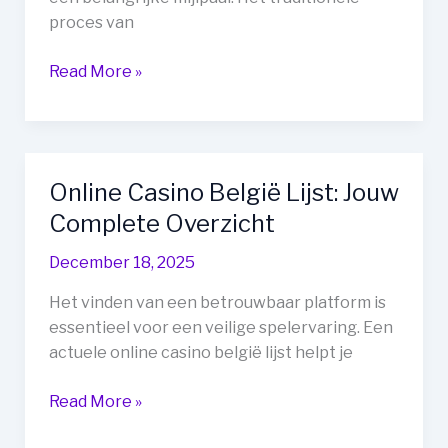
proces van
Geregistreerd
Read More »
Rijbewijs
Online
Kopen:
Jouw
Online Casino België Lijst: Jouw
Gids
Complete Overzicht
naar
Mobiliteit
December 18, 2025
en
Vrijheid
Het vinden van een betrouwbaar platform is
essentieel voor een veilige spelervaring. Een
actuele online casino belgië lijst helpt je
Online
Read More »
Casino