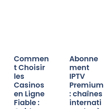
Commen
Abonne
t Choisir
ment
les
IPTV
Casinos
Premium
en Ligne
: chaînes
Fiable :
internati