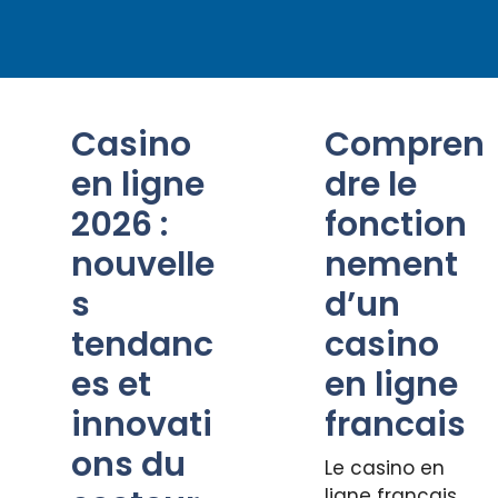
Casino
Compren
en ligne
dre le
2026 :
fonction
nouvelle
nement
s
d’un
tendanc
casino
es et
en ligne
innovati
francais
ons du
Le casino en
ligne francais