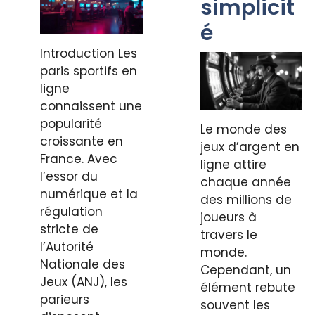
simplicit
é
Introduction Les
paris sportifs en
ligne
connaissent une
popularité
Le monde des
croissante en
jeux d’argent en
France. Avec
ligne attire
l’essor du
chaque année
numérique et la
des millions de
régulation
joueurs à
stricte de
travers le
l’Autorité
monde.
Nationale des
Cependant, un
Jeux (ANJ), les
élément rebute
parieurs
souvent les