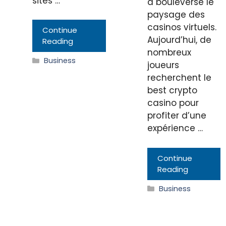
sites …
a bouleversé le
paysage des
casinos virtuels.
Continue
Aujourd’hui, de
Reading
nombreux
Categories
Business
joueurs
recherchent le
best crypto
casino pour
profiter d’une
expérience …
Continue
Reading
Categories
Business