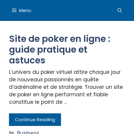
Skip
to
Menu
content
Site de poker en ligne :
guide pratique et
astuces
L’univers du poker virtuel attire chaque jour
de nouveaux passionnés en quête
d’adrénaline et de stratégie. Trouver un site
de poker en ligne performant et fiable
constitue le point de …
Continue Reading
Categories
Business