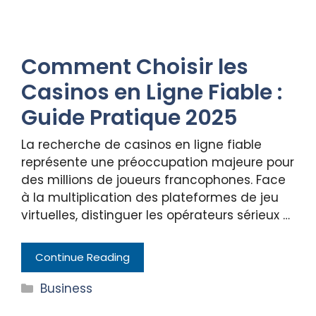
Comment Choisir les
Casinos en Ligne Fiable :
Guide Pratique 2025
La recherche de casinos en ligne fiable
représente une préoccupation majeure pour
des millions de joueurs francophones. Face
à la multiplication des plateformes de jeu
virtuelles, distinguer les opérateurs sérieux …
Continue Reading
Categories
Business