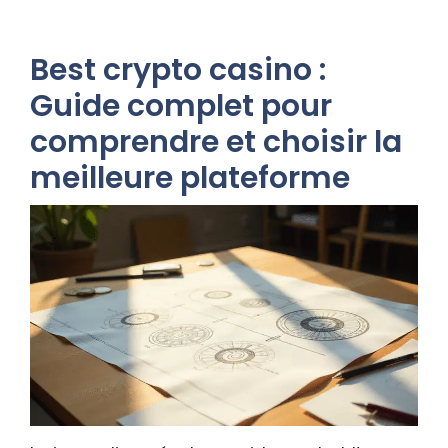
Best crypto casino :
Guide complet pour
comprendre et choisir la
meilleure plateforme