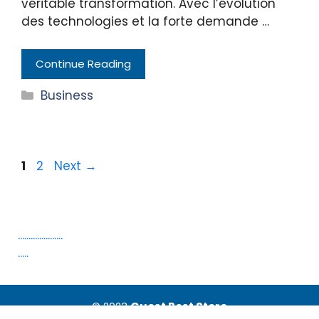
véritable transformation. Avec l’évolution
des technologies et la forte demande …
Continue Reading
Categories
Business
Page
Page
1
2
Next
→
.
.
.
.
.
.
.
.
.
.
.
.
.
.
.
.
.
.
.
.
.
.
.
.
.
.
© 2023
Guest Post Store