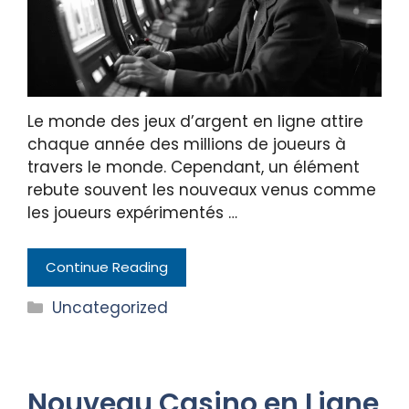
Le monde des jeux d’argent en ligne attire
chaque année des millions de joueurs à
travers le monde. Cependant, un élément
rebute souvent les nouveaux venus comme
les joueurs expérimentés …
Continue Reading
Categories
Uncategorized
Nouveau Casino en Ligne