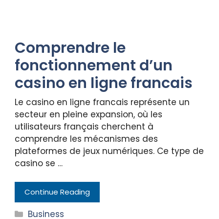
Comprendre le
fonctionnement d’un
casino en ligne francais
Le casino en ligne francais représente un
secteur en pleine expansion, où les
utilisateurs français cherchent à
comprendre les mécanismes des
plateformes de jeux numériques. Ce type de
casino se …
Continue Reading
Categories
Business