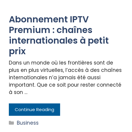
Abonnement IPTV
Premium : chaînes
internationales à petit
prix
Dans un monde où les frontières sont de
plus en plus virtuelles, l’accès à des chaînes
internationales n’a jamais été aussi
important. Que ce soit pour rester connecté
à son …
Continue Reading
Categories
Business