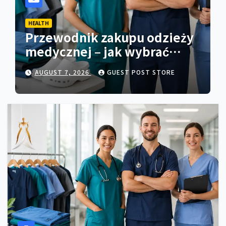
HEALTH
Przewodnik zakupu odzieży
medycznej – jak wybrać
właściwy strój do pracy
AUGUST 7, 2026
GUEST POST STORE