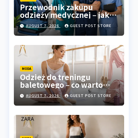
Przewodnik zakupu
odzieży medycznej – jak
wybrać właściwy strój do
AUGUST 7, 2026
GUEST POST STORE
pracy
MODA
Odzież do treningu
baletowego – co warto
wiedzieć przed zakupem
AUGUST 7, 2026
GUEST POST STORE