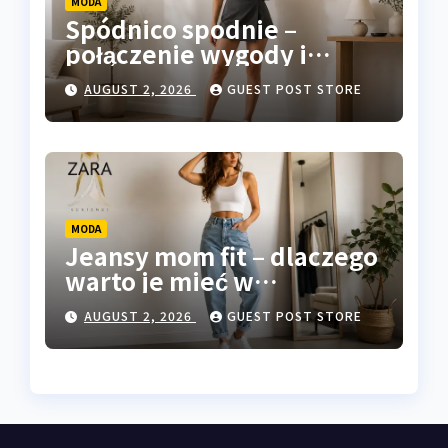
MODA
Spódnico spodnie –
połączenie wygody i
kobiecego stylu
AUGUST 2, 2026
GUEST POST STORE
MODA
Jeansy mom fit – dlaczego
warto je mieć w
garderobie
AUGUST 2, 2026
GUEST POST STORE