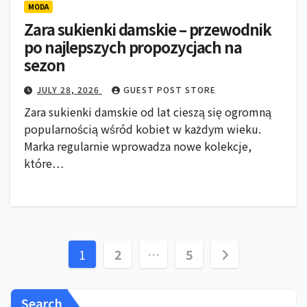
MODA
Zara sukienki damskie – przewodnik
po najlepszych propozycjach na
sezon
JULY 28, 2026
GUEST POST STORE
Zara sukienki damskie od lat cieszą się ogromną
popularnością wśród kobiet w każdym wieku.
Marka regularnie wprowadza nowe kolekcje,
które…
Posts
1
2
…
5
pagination
Search