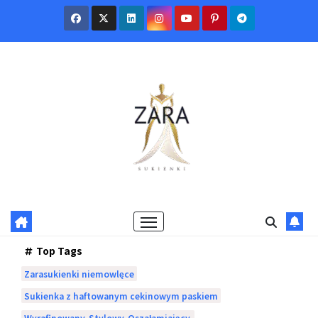
Skip
to
content
Top Tags
Zarasukienki niemowlęce
Sukienka z haftowanym cekinowym paskiem
Wyrafinowany. Stylowy. Oszałamiający.