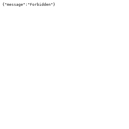
{"message":"Forbidden"}