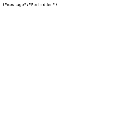
{"message":"Forbidden"}