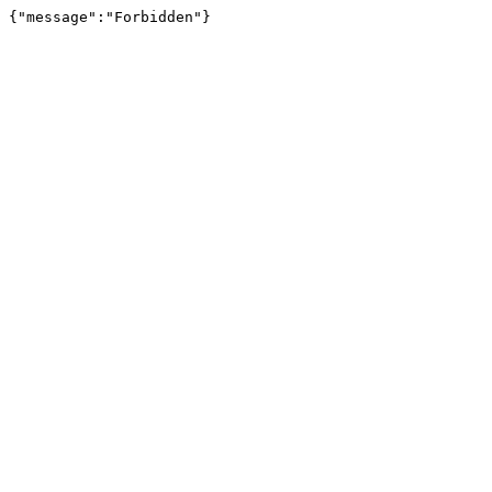
{"message":"Forbidden"}