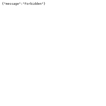
{"message":"Forbidden"}