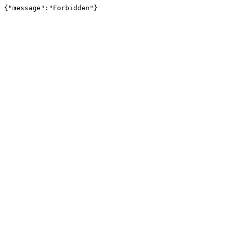
{"message":"Forbidden"}