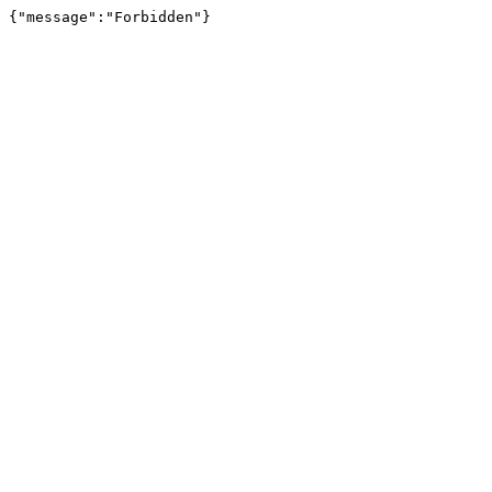
{"message":"Forbidden"}