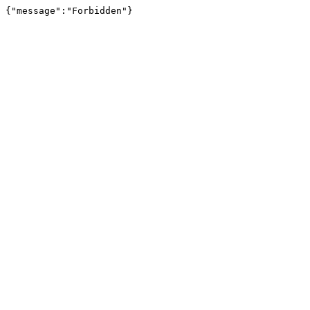
{"message":"Forbidden"}