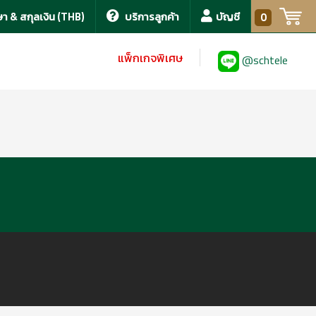
า & สกุลเงิน (THB)
บริการลูกค้า
บัญชี
0
แพ็กเกจพิเศษ
@schtele