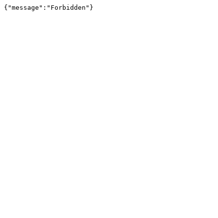
{"message":"Forbidden"}