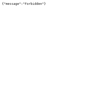
{"message":"Forbidden"}