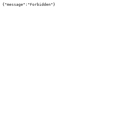
{"message":"Forbidden"}