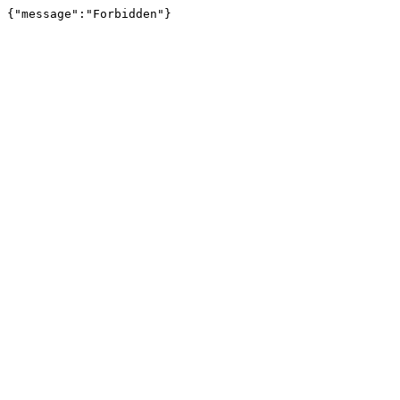
{"message":"Forbidden"}