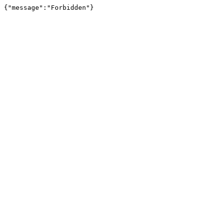
{"message":"Forbidden"}