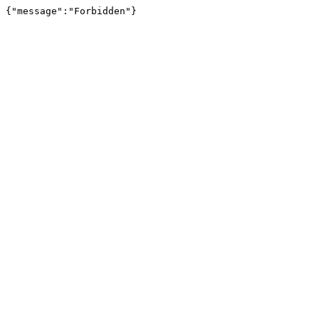
{"message":"Forbidden"}