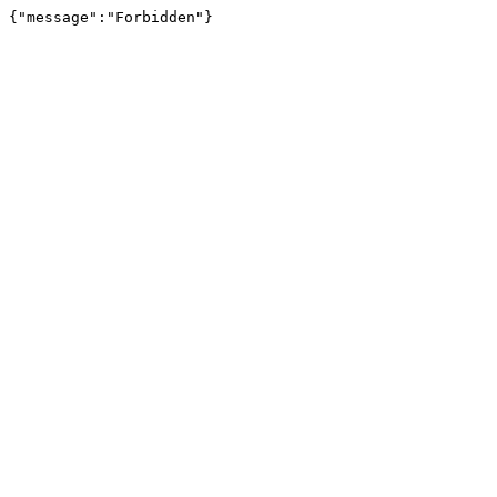
{"message":"Forbidden"}