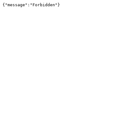
{"message":"Forbidden"}