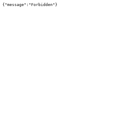
{"message":"Forbidden"}