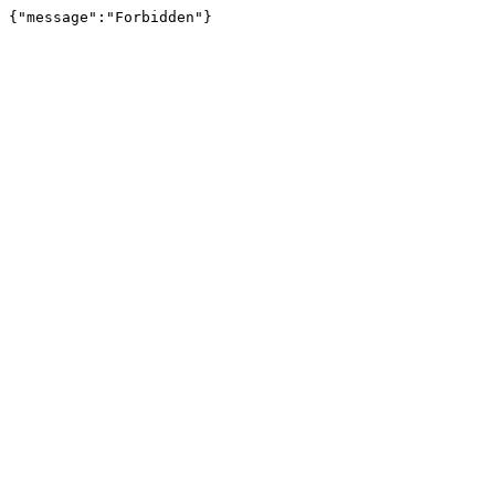
{"message":"Forbidden"}