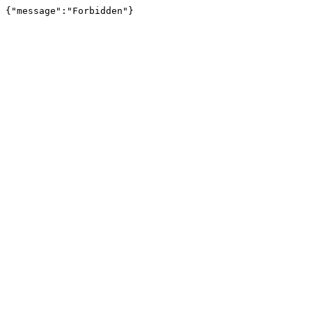
{"message":"Forbidden"}