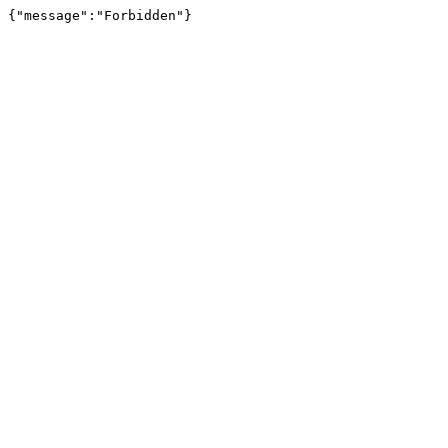
{"message":"Forbidden"}