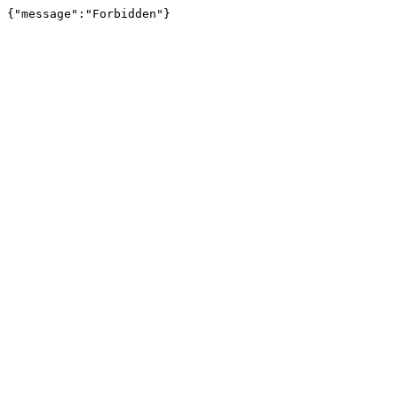
{"message":"Forbidden"}