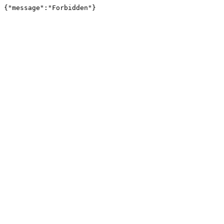
{"message":"Forbidden"}