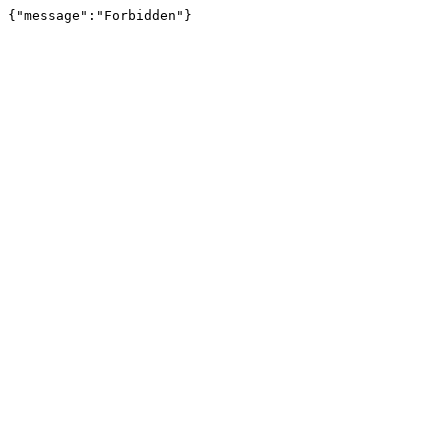
{"message":"Forbidden"}