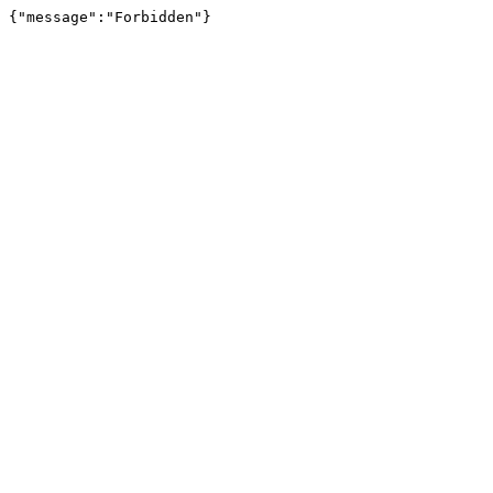
{"message":"Forbidden"}