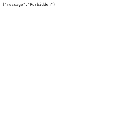
{"message":"Forbidden"}