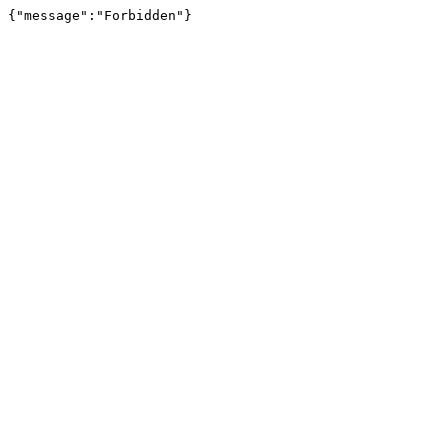
{"message":"Forbidden"}