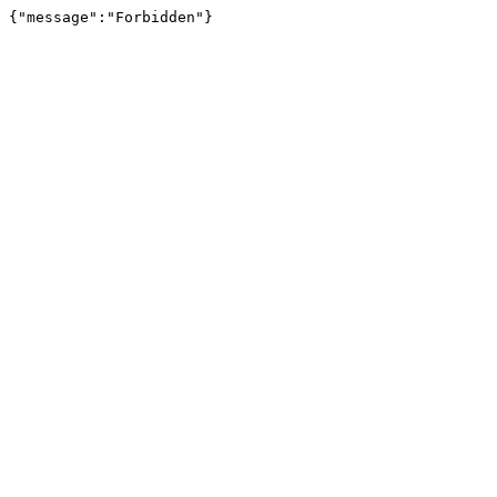
{"message":"Forbidden"}