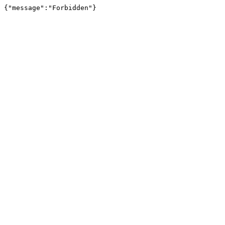
{"message":"Forbidden"}