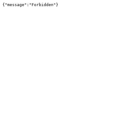
{"message":"Forbidden"}