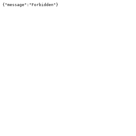
{"message":"Forbidden"}