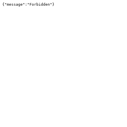
{"message":"Forbidden"}