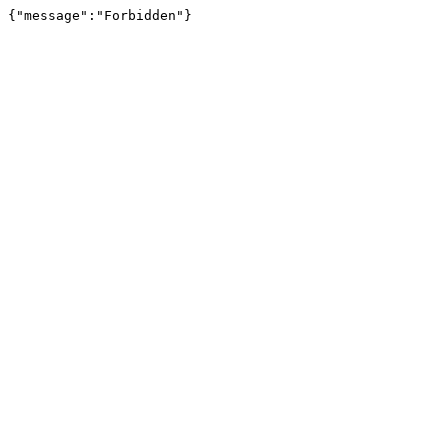
{"message":"Forbidden"}