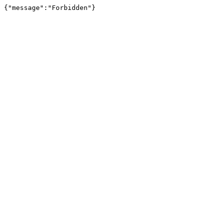
{"message":"Forbidden"}