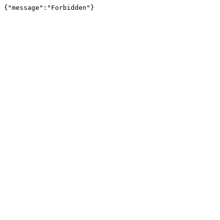
{"message":"Forbidden"}